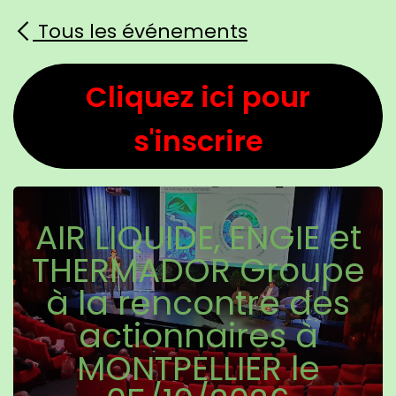
Se rendre au contenu
Tous les événements
Cliquez ici pour
s'inscrire
AIR LIQUIDE, ENGIE et
THERMADOR Groupe
à la rencontre des
actionnaires à
MONTPELLIER le